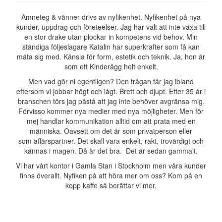
Amneteg & vänner drivs av nyfikenhet. Nyfikenhet på nya
kunder, uppdrag och företeelser. Jag har valt att inte växa till
en stor drake utan plockar in kompetens vid behov. Min
ständiga följeslagare Katalin har superkrafter som få kan
mäta sig med. Känsla för form, estetik och teknik. Ja, hon är
som ett Kinderägg helt enkelt.
Men vad gör ni egentligen? Den frågan får jag ibland
eftersom vi jobbar högt och lågt. Brett och djupt. Efter 35 år i
branschen törs jag påstå att jag inte behöver avgränsa mig.
Förvisso kommer nya medier med nya möjligheter. Men för
mej handlar kommunikation alltid om att prata med en
människa. Oavsett om det är som privatperson eller
som affärspartner. Det skall vara enkelt, rakt, trovärdigt och
kännas i magen. Då är det bra. Det är sedan gammalt.
Vi har vårt kontor i Gamla Stan i Stockholm men våra kunder
finns överallt. Nyfiken på att höra mer om oss? Kom på en
kopp kaffe så berättar vi mer.